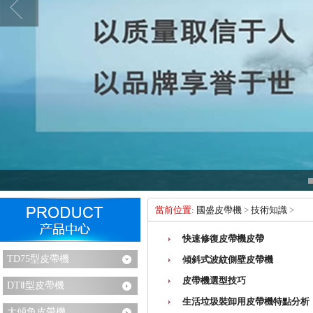
當前位置:
國盛皮帶機
>
技術知識
>
快速修復皮帶機皮帶
TD75型皮帶機
傾斜式波紋側壁皮帶機
皮帶機選型技巧
DTⅡ型皮帶機
生活垃圾裝卸用皮帶機特點分析
大傾角皮帶機