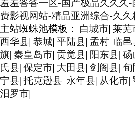
羞羞答答一区-国产极品久久久-
费影视网站-精品亚洲综合-久
主站蜘蛛池模板：
白城市
|
莱芜
西华县
|
恭城
|
平陆县
|
孟村
|
临邑
旗
|
秦皇岛市
|
贡觉县
|
阳东县
|
砀
氏县
|
保定市
|
大田县
|
剑阁县
|
旬
宁县
|
托克逊县
|
永年县
|
从化市
|
汨罗市
|