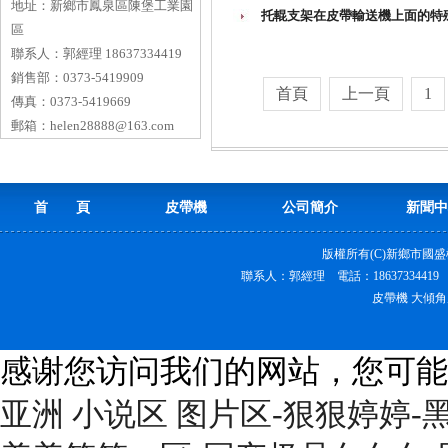
地址：
新鄉市鳳泉區陳堡工業園
托輥支架在皮帶輸送機上面的特
區
聯系人：
郭經理 18637334419
銷售部：
0373-5419909
首頁
上一頁
1
傳真：
0373-5419669
郵箱：
helen28888@163.com
首 頁
皮帶機
公司簡介
新聞中
版權所有(C)新鄉市國
聯系人：郭經理 電話：18637334419
皮帶機 大傾角
感谢您访问我们的网站，您可能
亚洲 小说区 图片区-狠狠婷婷