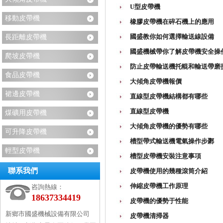
U型皮帶機
移動皮帶機
橡膠皮帶機在碎石機上的應用
國盛教你如何選擇輸送線設備
長距離皮帶機
國盛機械帶你了解皮帶機安全操
爬坡皮帶機
防止皮帶輸送機托輥和輸送帶磨
食品皮帶機
大傾角皮帶機報價
裙邊皮帶機
直線型皮帶機結構都有哪些
直線型皮帶機
煤礦用皮帶機
大傾角皮帶機的優勢有哪些
可升降皮帶機
槽型帶式輸送機電氣操作步鄹
輕型皮帶機
槽型皮帶機安裝注意事項
聯系我們
皮帶機使用的幾種滾筒介紹
伸縮皮帶機工作原理
咨詢熱線：
18637334419
皮帶機的優勢于性能
新鄉市國盛機械設備有限公司
皮帶機清掃器