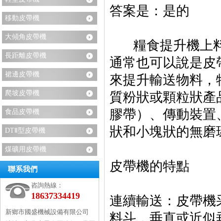
答案是：是的
移動皮帶機
‌
大傾角皮帶機
糧食提升機上料
長距離皮帶機
通常也可以說是皮
裙邊皮帶機
來提升輸送物料，
爬坡皮帶機
質粉狀或顆粒狀產品
膠帶）、傳動裝置
食品皮帶機
狀和小塊狀的無磨
DTⅡ型皮帶機
煤礦用皮帶機
皮帶機的特點
聯系我們
咨詢熱線：
18637334419
‌連續輸送‌：皮
新鄉市國盛機械設備有限公司
料斗，垂直或近似