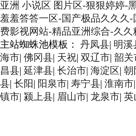
亚洲 小说区 图片区-狠狠婷婷
羞羞答答一区-国产极品久久久-
费影视网站-精品亚洲综合-久
主站蜘蛛池模板：
丹凤县
|
明溪
海市
|
佛冈县
|
天祝
|
双辽市
|
韶关
昌县
|
延津县
|
长治市
|
海淀区
|
朝
县
|
长阳
|
阳泉市
|
寿宁县
|
淮南市
镇市
|
颍上县
|
眉山市
|
龙泉市
|
英