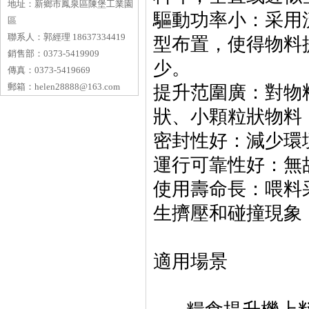
地址：
新鄉市鳳泉區陳堡工業園
‌驅動功率小‌：
區
聯系人：
郭經理 18637334419
型布置，使得物料
銷售部：
0373-5419909
少‌
。
傳真：
0373-5419669
郵箱：
helen28888@163.com
‌提升范圍廣‌：
狀、小顆粒狀物料
‌密封性好‌：減少環
‌運行可靠性好‌：
‌使用壽命長‌：
生擠壓和碰撞現象
適用場景