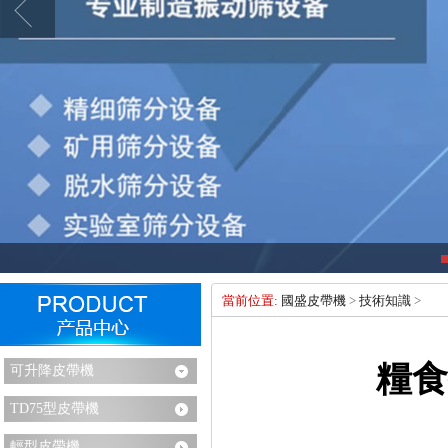
當前位置:
國盛皮帶機
>
技術知識
>
糧食
可升降皮帶機
TD75型皮帶機
輕型皮帶機