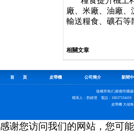
糧食提升機上料
廠、米廠、油廠、
輸送糧食、礦石等
相關文章
首 頁
皮帶機
公司簡介
新聞中
版權所有(C)新鄉市國
聯系人：郭經理 電話：18637334419
皮帶機 大傾角
感谢您访问我们的网站，您可能